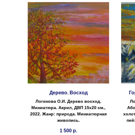
Дерево. Восход
Го
Логинова О.И. Дерево восход.
Ло
Миниатюра. Акрил, ДВП 15х20 см.,
Абс
2022. Жанр: природа. Миниатюрная
холст
живопись.
пей
1 500
р.