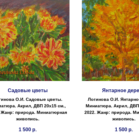
Садовые цветы
Янтарное дер
гинова О.И. Садовые цветы.
Логинова О.И. Янтарно
атюра. Акрил, ДВП 20х15 см.,
Миниатюра. Акрил, ДВП 
. Жанр: природа. Миниатюрная
2022. Жанр: природа. М
живопись.
живопись.
1 500
р.
1 500
р.