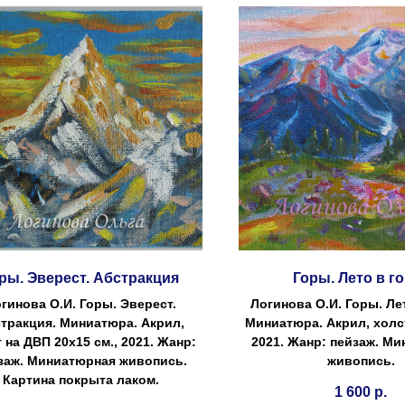
ры. Эверест. Абстракция
Горы. Лето в г
гинова О.И. Горы. Эверест.
Логинова О.И. Горы. Лет
тракция. Миниатюра. Акрил,
Миниатюра. Акрил, холст
 на ДВП 20х15 см., 2021. Жанр:
2021. Жанр: пейзаж. М
заж. Миниатюрная живопись.
живопись.
Картина покрыта лаком.
1 600
р.