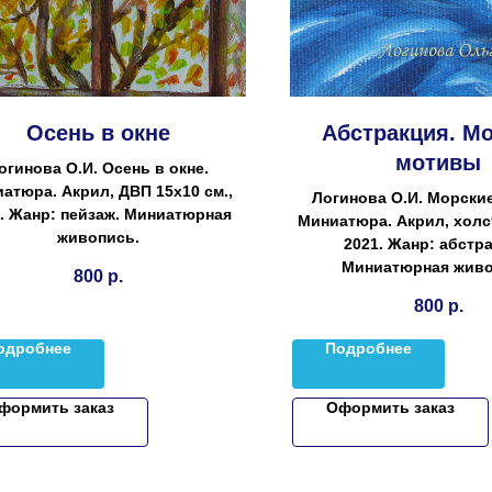
Осень в окне
Абстракция. М
мотивы
огинова О.И. Осень в окне.
атюра. Акрил, ДВП 15х10 см.,
Логинова О.И. Морски
. Жанр: пейзаж. Миниатюрная
Миниатюра. Акрил, холст
живопись.
2021. Жанр: абстра
Миниатюрная живо
800
р.
800
р.
одробнее
Подробнее
формить заказ
Оформить заказ