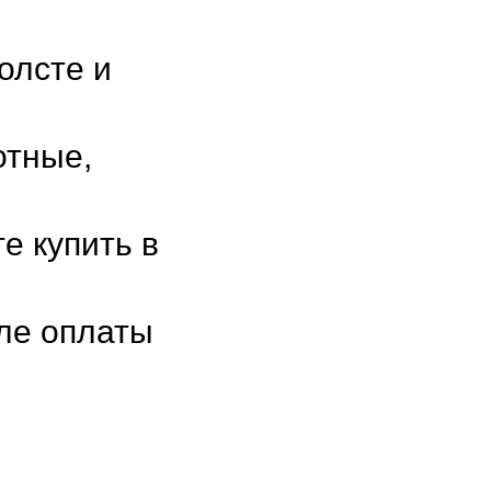
олсте и
отные,
е купить в
сле оплаты