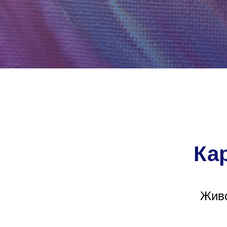
Ка
Живо