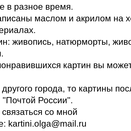
е в разное время.
аписаны маслом и акрилом на х
ериалах.
ин: живопись, натюрморты, жив
.
понравившихся картин вы может
 другого города, то картины по
"Почтой России".
связаться со мной
е: kartini.olga@mail.ru