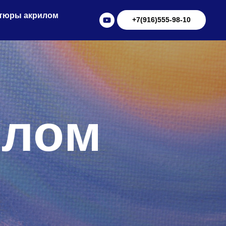
тюры акрилом
+7(916)555-98-10
слом