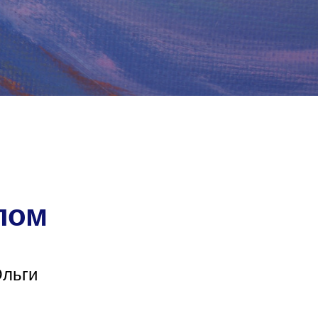
лом
Ольги