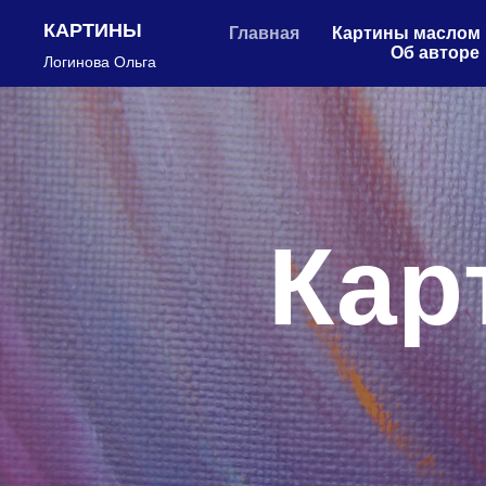
КАРТИНЫ
Главная
Картины маслом
Об авторе
Логинова Ольга
Кар